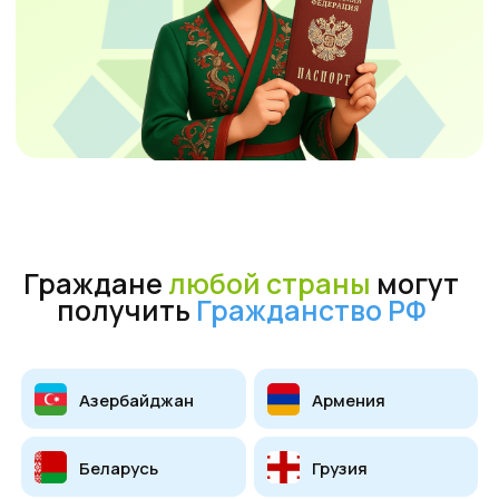
Граждане
любой страны
могут
получить
Гражданство РФ
Азербайджан
Армения
Беларусь
Грузия
Казахстан
Киргизия
Молдова
Таджикистан
Туркменистан
Узбекистан
Другие страны мира
Вы можете получить паспорт РФ,
если вы: