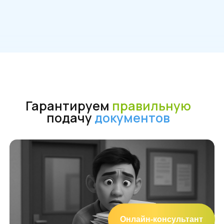
Вы оформите ребенка в детский сад
или школу в России
Вы купите собственный дом или
квартиру в России
Мы оформляем Гражданство под ключ —
а вы пользуетесь его возможностями
Что входит
в услугу
Гражданство РФ
под ключ
Персональный
Комплек
миграционный
докумен
Онлайн-консультант