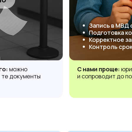
Вы будете жить и работать
в России на протяжении 3-х л
 с
ой
Вы получите бесплатную
медицинскую страховку (по
ОМС)
Через 8 месяцев вы подадитес