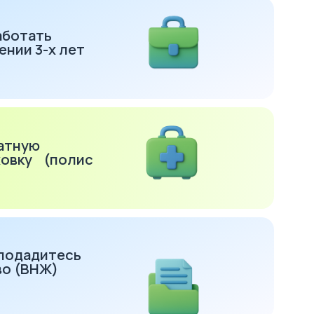
та
ать