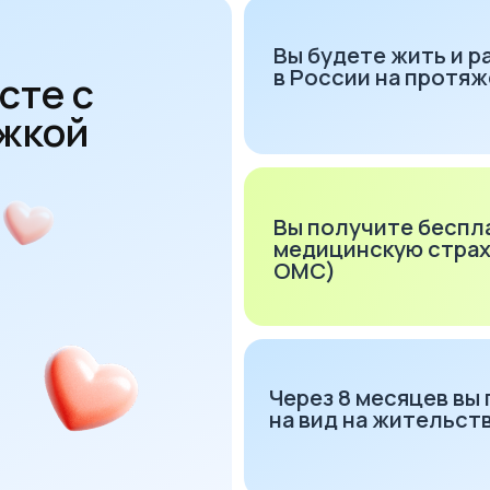
на вид на жительство (ВНЖ)
Вы будете работать без патен
или разрешения на работу
Свой бизнес или
индивидуальное
предпринимательство (ИП)
Вы сможете въезжать и выезж
из РФ в любое время без