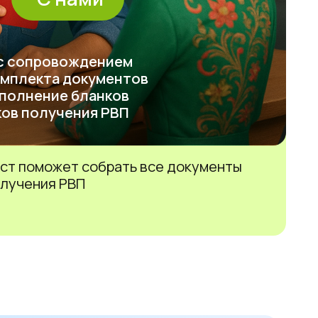
ет
лис
ь