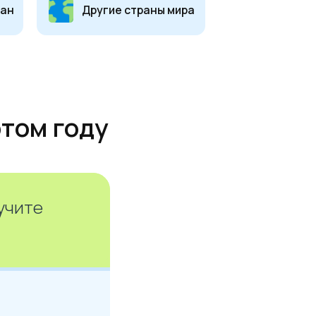
оду
лучите