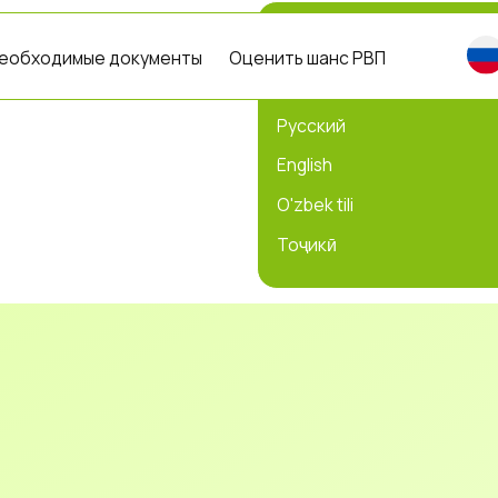
Выберите язык
+7 931
имые документы
Оценить шанс РВП
10:00 - 
Русский
English
O'zbek tili
Тоҷикӣ