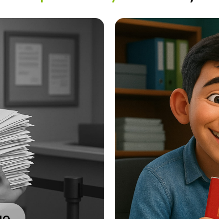
С н
Запись в МВД с сопрово
Подготовка комплекта д
Корректное заполнение 
Контроль сроков получе
жно
С нами проще:
юрист поможет
документы
и сопроводит до получения Р