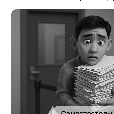
Самостоятельно
Стоите в очереди с 5 утра
Путаница в документах
Ошибки в бланках
Потеря времени и нервов
Отказ по формальной причине
Оформлять РВП
самому сложно и долго:
мо
потерять время в очередях, собрать не те 
и получить отказ