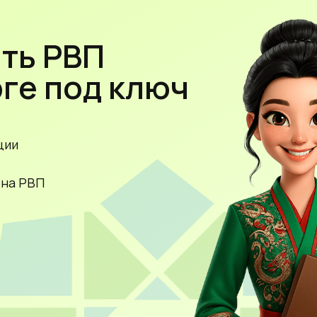
 РВП
 под ключ
П