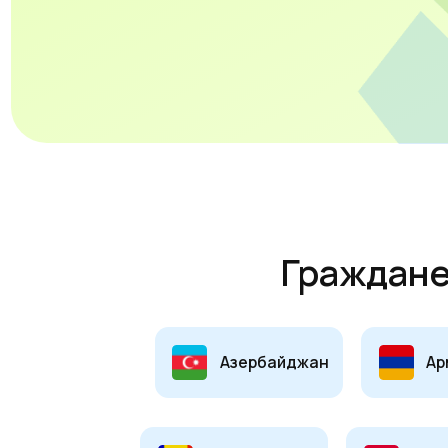
Граждане
лю
Азербайджан
Армения
Молдова
Таджикист