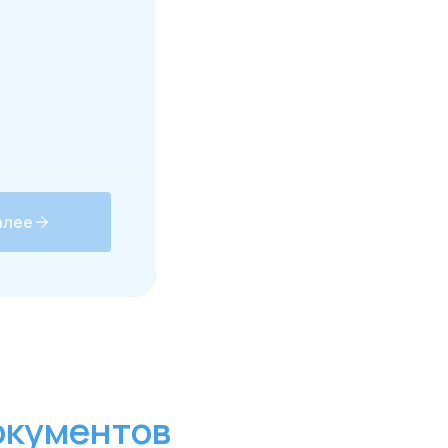
нтов
алее