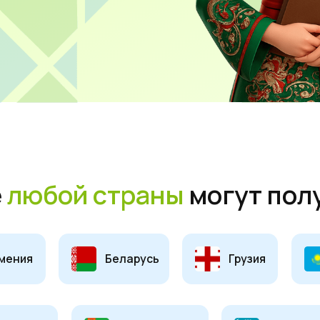
бой страны
могут получить
Беларусь
Грузия
Казахста
ан
Туркменистан
Узбекистан