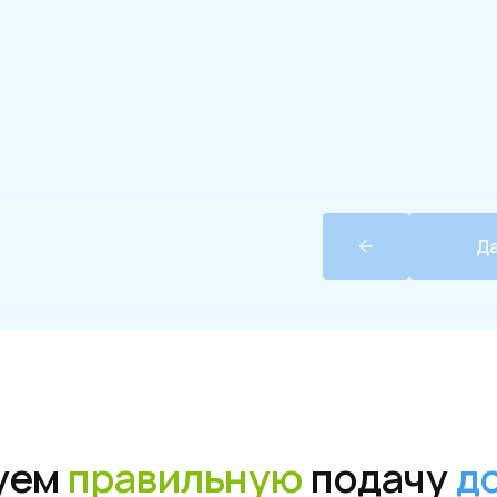
м
правильную
подачу
докуме
Д