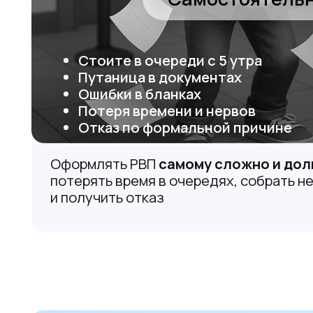
Что вы получите
вместе
РВП
и нашей поддержк