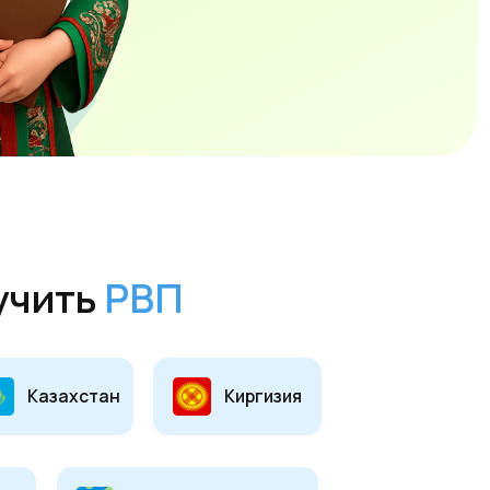
РВП
н
Киргизия
Другие страны мира