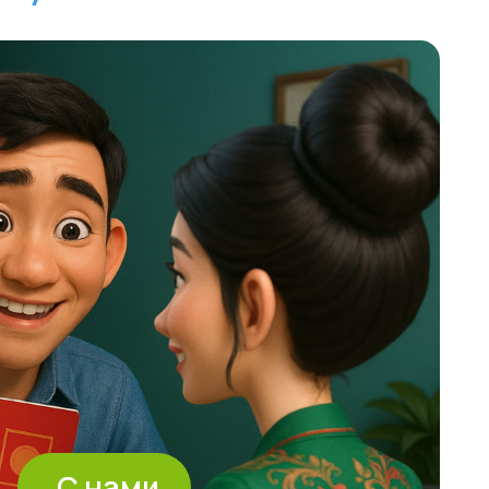
ами
ждением
окументов
бланков
ния РВП
 собрать все документы
ВП