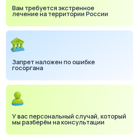
Все имеющиеся судимости
и наложенные ранее
штрафы должны быть
погашены
Миграционная служба редко
пересматривает свои решения. Но запрет
от ФМС — это не конец, и мы знаем, как его
можно оспорить
мы подготовим документы
защитим ваши интересы
и сделаем всё, чтобы вы снова могли
легально находиться в России
Вам могут
закрыть въезд
в Россию, если