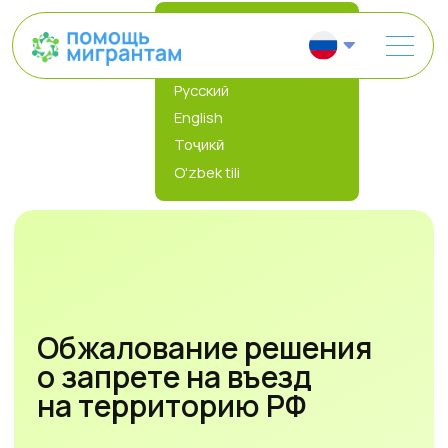
Выберите язык
Русский
English
Тоҷикӣ
O'zbek tili
Обжалование решения
о запрете на въезд
на территорию РФ
Вернём вам право въезда в страну
Проверим по базе МВД наличие запрета
Найдём законные основания для его отмены