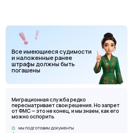
Нарушен режим
пребывания в России
Есть судимость, депортация,
выдворение
Неоплачены налоги, штрафы,
кредиты
Два и более нарушений за год
Отсутствуют, просрочены