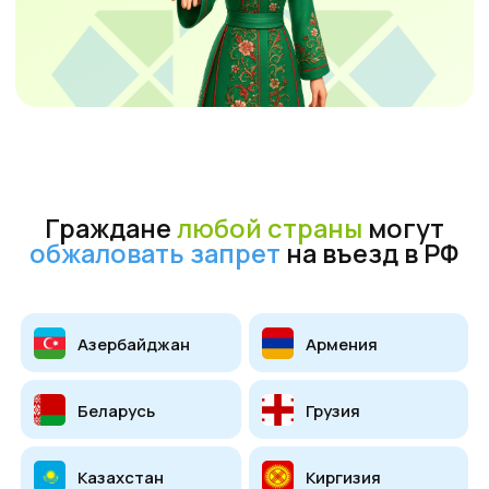
обжаловать запрет
на въезд в РФ
Азербайджан
Армения
Беларусь
Грузия
Казахстан
Киргизия
Молдова
Таджикистан
Туркменистан
Узбекистан
Другие страны мира