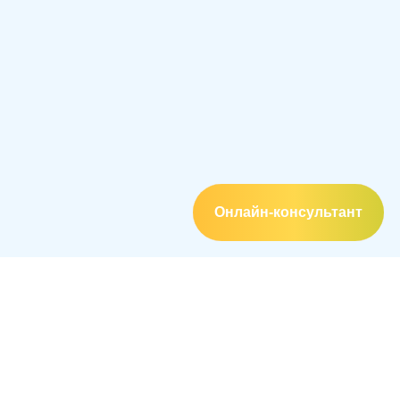
Составим и отправим официальное
обращение о снятии запрета
10 000 ₽
Единичный выезд в суд в качестве
представителя
Юрист выступит вместо вас в суде и будет
защищать ваши интересы
10 000 ₽
Онлайн-консультант
Апелляционная жалоба
Подготовим жалобу и подадим выше,
если суд первой инстанции отказал
3 000 ₽