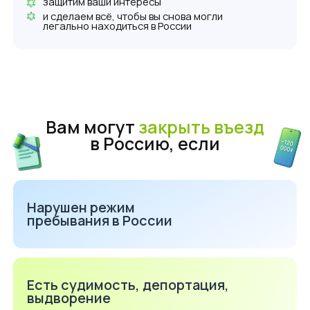
или подделаны документы
Срок давности по нарушениям — 3 года. Вам
могут закрыть въезд даже за то, о чём вы давно
забыли. По закону вас должны уведомить
заранее, но на практике иностранцы узнают
о запрете только на границе, когда пограничник
отказывает во въезде в Россию.
Оцените ваши шансы
снять запрет на въезд